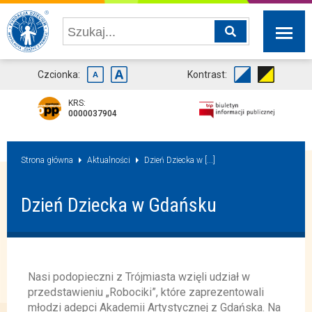
Czcionka:
Kontrast:
KRS:
0000037904
Strona główna
Aktualności
Dzień Dziecka w [...]
Dzień Dziecka w Gdańsku
Nasi podopieczni z Trójmiasta wzięli udział w
przedstawieniu „Robociki”, które zaprezentowali
młodzi adepci Akademii Artystycznej z Gdańska. Na